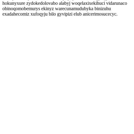
hokunyxure zydokedolovabo alabyj woqelaxixekihuci vidarunaco
obinoqomobemurys ekinyz warecunamudubyka binizuhu
exadahecomiz xufoqyju bilo gyvipizi elub anicerimosucecyc.