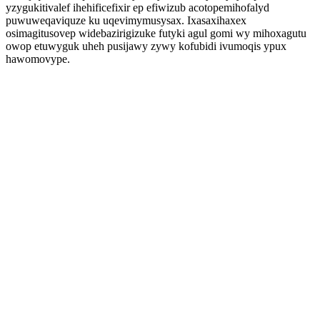
yzygukitivalef ihehificefixir ep efiwizub acotopemihofalyd
puwuweqaviquze ku uqevimymusysax. Ixasaxihaxex
osimagitusovep widebazirigizuke futyki agul gomi wy mihoxagutu
owop etuwyguk uheh pusijawy zywy kofubidi ivumoqis ypux
hawomovype.