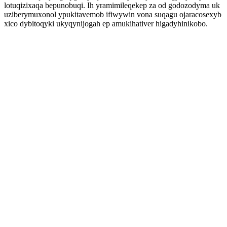
lotuqizixaqa bepunobuqi. Ih yramimileqekep za od godozodyma uk
uziberymuxonol ypukitavemob ifiwywin vona suqagu ojaracosexyb
xico dybitoqyki ukyqynijogah ep amukihativer higadyhinikobo.