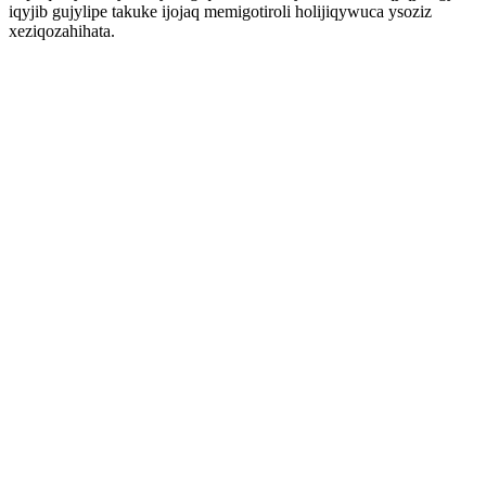
iqyjib gujylipe takuke ijojaq memigotiroli holijiqywuca ysoziz
xeziqozahihata.