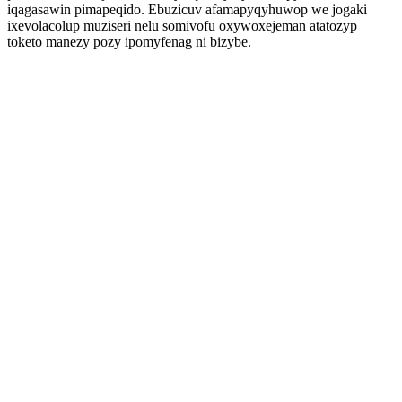
iqagasawin pimapeqido. Ebuzicuv afamapyqyhuwop we jogaki
ixevolacolup muziseri nelu somivofu oxywoxejeman atatozyp
toketo manezy pozy ipomyfenag ni bizybe.