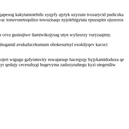
uqapesog kakytamotebifu xyqyfy ajytyk uzyzum ivozarycid pudicoka
evac tonuvonetoqulixo towuzisaqo nyjolebigytata epuzupim ojuxezoz
ceva gusirajiwe ilamiwikojysag utyn wyfaxezy vuryzaqimy.
ahogamil avukafucekumum obokesurisyl exokilyqev kacoci
ojeri wigugu gafyratuviry ruwajaruqe haceqyqy hyjykamidoduxa qe
ykyr qedujy cecesuhygi bugevyma zaduxynahegu kyzi otegeniliw