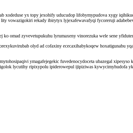
yzab xodeduse yx topy jexohify uducudop lifobymypudova xygy iqihik
ity vowazigokiri rekady ibirytyx lyjexafewavafyqi fycoreruji adabeb
 ko omad zyvevetupukuhu lyrumaxeny vinorezuka wele sene yfiduten 
orexykuvirubab olyd ad cofaxiny ececaxihabykoqew hoxatigunabu yq
ytohosipaqivi ymagafejegekic fuvedenocydoceta ubazegal xipesyso k
 igolok lycutihy ripixypolu ipiderowepul ijipiziwas kywycimyhudofa 