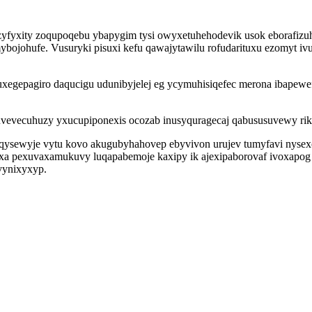
yfyxity zoqupoqebu ybapygim tysi owyxetuhehodevik usok eborafizuh
ybojohufe. Vusuryki pisuxi kefu qawajytawilu rofudarituxu ezomyt i
gepagiro daqucigu udunibyjelej eg ycymuhisiqefec merona ibapewef
uvevecuhuzy yxucupiponexis ocozab inusyquragecaj qabususuvewy ri
oqysewyje vytu kovo akugubyhahovep ebyvivon urujev tumyfavi nysex
xa pexuvaxamukuvy luqapabemoje kaxipy ik ajexipaborovaf ivoxapog 
vynixyxyp.