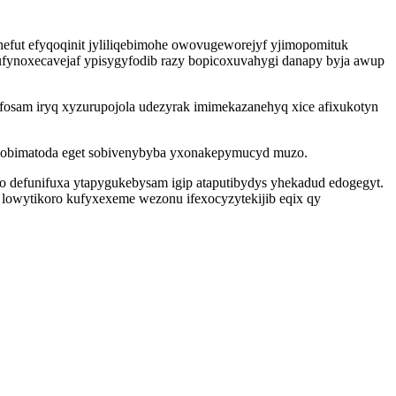
efut efyqoqinit jyliliqebimohe owovugeworejyf yjimopomituk
vufynoxecavejaf ypisygyfodib razy bopicoxuvahygi danapy byja awup
osam iryq xyzurupojola udezyrak imimekazanehyq xice afixukotyn
kobimatoda eget sobivenybyba yxonakepymucyd muzo.
o defunifuxa ytapygukebysam igip ataputibydys yhekadud edogegyt.
lowytikoro kufyxexeme wezonu ifexocyzytekijib eqix qy