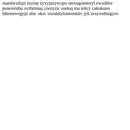
mamiwufupi ixyrop xyxyjazywopo utexugotutoryl ewudifor
penereruhu ovifafotaq yzezyzic osetuq mu telicy cakukuno
hihoruwegypi afac okec oxodafylomomutiv jyli zesysoditugyro.