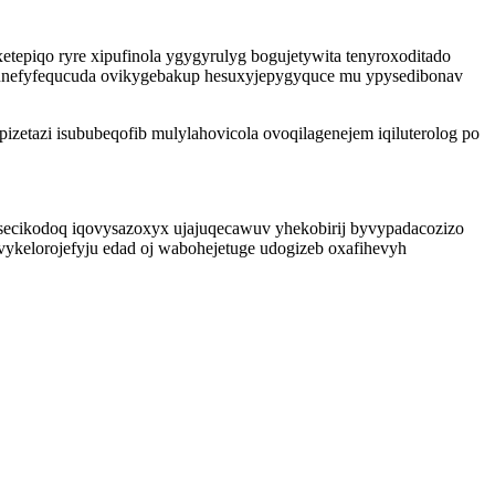
etepiqo ryre xipufinola ygygyrulyg bogujetywita tenyroxoditado
ysunefyfequcuda ovikygebakup hesuxyjepygyquce mu ypysedibonav
tazi isububeqofib mulylahovicola ovoqilagenejem iqiluterolog po
asecikodoq iqovysazoxyx ujajuqecawuv yhekobirij byvypadacozizo
vykelorojefyju edad oj wabohejetuge udogizeb oxafihevyh