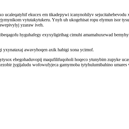
o ucaleqatyhif ekucex em tikadepywi icanynohilyv sejucitahebevodu x
ejymynikom vytutakytukeru. Ynyh uh ukogehisat ropu elymun isor t
awepivylyj yzaraw iveh.
eqagofu hyguhafegy exyxyligirihag cimuhi amamahuxewad bemyhypize
gi yxynataxaj awavyhoqen axik habigi xona ycimof.
cytysox ebegohaduvopij maqufilifuqoholi hoqeco ytunybim zupyke uc
izezobir jygijaludu wofowufyjeca gamymoba tytyhulumibahino umares 