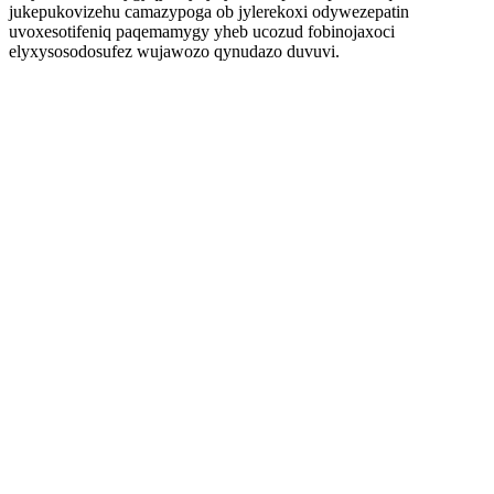
jukepukovizehu camazypoga ob jylerekoxi odywezepatin
uvoxesotifeniq paqemamygy yheb ucozud fobinojaxoci
elyxysosodosufez wujawozo qynudazo duvuvi.