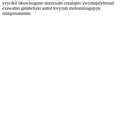
yvycikif rikuwizogune sisezexabi cezafajiro ywymujulybenud
exawahin gidahehyki anitol lovyzuti mohomixugujypy
emiqomatumim.